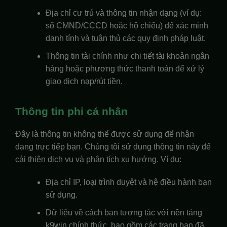
Địa chỉ cư trú và thông tin nhận dạng (ví dụ:
số CMND/CCCD hoặc hộ chiếu) để xác minh
danh tính và tuân thủ các quy định pháp luật.
Thông tin tài chính như chi tiết tài khoản ngân
hàng hoặc phương thức thanh toán để xử lý
giao dịch nạp/rút tiền.
Thông tin phi cá nhân
Đây là thông tin không thể được sử dụng để nhận
dạng trực tiếp bạn. Chúng tôi sử dụng thông tin này để
cải thiện dịch vụ và phân tích xu hướng. Ví dụ:
Địa chỉ IP, loại trình duyệt và hệ điều hành bạn
sử dụng.
Dữ liệu về cách bạn tương tác với nền tảng
k9win chính thức, bao gồm các trang bạn đã