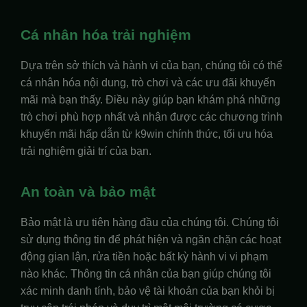
Cá nhân hóa trải nghiệm
Dựa trên sở thích và hành vi của bạn, chúng tôi có thể
cá nhân hóa nội dung, trò chơi và các ưu đãi khuyến
mãi mà bạn thấy. Điều này giúp bạn khám phá những
trò chơi phù hợp nhất và nhận được các chương trình
khuyến mãi hấp dẫn từ k9win chính thức, tối ưu hóa
trải nghiệm giải trí của bạn.
An toàn và bảo mật
Bảo mật là ưu tiên hàng đầu của chúng tôi. Chúng tôi
sử dụng thông tin để phát hiện và ngăn chặn các hoạt
động gian lận, rửa tiền hoặc bất kỳ hành vi vi phạm
nào khác. Thông tin cá nhân của bạn giúp chúng tôi
xác minh danh tính, bảo vệ tài khoản của bạn khỏi bị