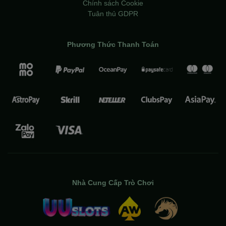
Chính sách Cookie
Tuân thủ GDPR
Phương Thức Thanh Toán
Nhà Cung Cấp Trò Chơi