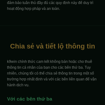
đảm bảo tuân thủ đầy đủ các quy định này để duy trì
hoạt động hợp pháp và an toàn.
Chia sẻ và tiết lộ thông tin
k9win chính thức cam kết không bán hoặc cho thuê
thông tin cá nhân của bạn cho các bên thứ ba. Tuy
nhiên, chúng tôi có thể chia sẻ thông tin trong một số
trường hợp nhất định và với các bên liên quan để vận
hành dịch vụ.
Với các bên thứ ba