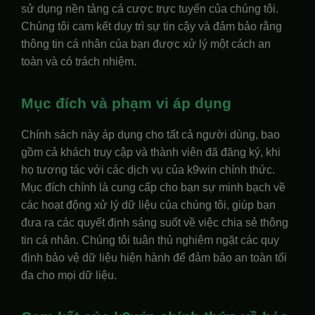
sử dụng nền tảng cá cược trực tuyến của chúng tôi.
Chúng tôi cam kết duy trì sự tin cậy và đảm bảo rằng
thông tin cá nhân của bạn được xử lý một cách an
toàn và có trách nhiệm.
Mục đích và phạm vi áp dụng
Chính sách này áp dụng cho tất cả người dùng, bao
gồm cả khách truy cập và thành viên đã đăng ký, khi
họ tương tác với các dịch vụ của k9win chính thức.
Mục đích chính là cung cấp cho bạn sự minh bạch về
các hoạt động xử lý dữ liệu của chúng tôi, giúp bạn
đưa ra các quyết định sáng suốt về việc chia sẻ thông
tin cá nhân. Chúng tôi tuân thủ nghiêm ngặt các quy
định bảo vệ dữ liệu hiện hành để đảm bảo an toàn tối
đa cho mọi dữ liệu.