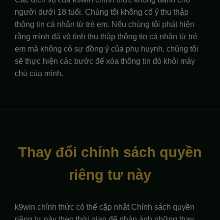
người dưới 18 tuổi. Chúng tôi không cố ý thu thập
thông tin cá nhân từ trẻ em. Nếu chúng tôi phát hiện
rằng mình đã vô tình thu thập thông tin cá nhân từ trẻ
em mà không có sự đồng ý của phụ huynh, chúng tôi
sẽ thực hiện các bước để xóa thông tin đó khỏi máy
chủ của mình.
Thay đổi chính sách quyền
riêng tư này
k9win chính thức có thể cập nhật Chính sách quyền
riêng tư này theo thời gian để phản ánh những thay