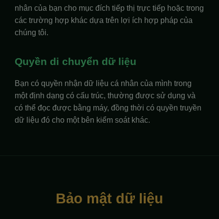
nhân của bạn cho mục đích tiếp thị trực tiếp hoặc trong
các trường hợp khác dựa trên lợi ích hợp pháp của
chúng tôi.
Quyền di chuyển dữ liệu
Bạn có quyền nhận dữ liệu cá nhân của mình trong
một định dạng có cấu trúc, thường được sử dụng và
có thể đọc được bằng máy, đồng thời có quyền truyền
dữ liệu đó cho một bên kiểm soát khác.
Bảo mật dữ liệu