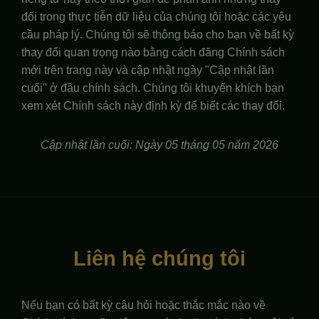
đổi trong thực tiễn dữ liệu của chúng tôi hoặc các yêu
cầu pháp lý. Chúng tôi sẽ thông báo cho bạn về bất kỳ
thay đổi quan trọng nào bằng cách đăng Chính sách
mới trên trang này và cập nhật ngày "Cập nhật lần
cuối" ở đầu chính sách. Chúng tôi khuyến khích bạn
xem xét Chính sách này định kỳ để biết các thay đổi.
Cập nhật lần cuối: Ngày 05 tháng 05 năm 2026
Liên hệ chúng tôi
Nếu bạn có bất kỳ câu hỏi hoặc thắc mắc nào về