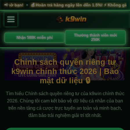
📢
ạn!
💰 Hoàn trả hàng ngày lên đến 1.5%! ⚡ Không giới hạn!
•
•
Thưởng thành viên mới
Nhận 588K miễn phí
250K
Chính sách quyền riêng tư
k9win chính thức 2026 | Bảo
mật dữ liệu 🔒
Tìm hiểu Chính sách quyền riêng tư của k9win chính thức
2026. Chúng tôi cam kết bảo vệ dữ liệu cá nhân của bạn
trên nền tảng cá cược trực tuyến an toàn và minh bạch,
đảm bảo trải nghiệm giải trí tốt nhất.