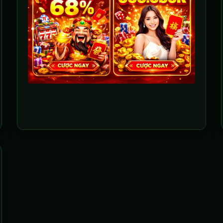
mã hóa tiên tiến nhất để bảo vệ thông tin cá
nhân và giao dịch tài chính của bạn. Đăng
nhập để yên tâm trải nghiệm cá cược trong
một môi trường được bảo vệ nghiêm ngặt,
đảm bảo tính công bằng và minh bạch.