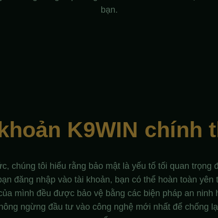
bạn.
 khoản K9WIN chính 
, chúng tôi hiểu rằng bảo mật là yếu tố tối quan trọng 
bạn đăng nhập vào tài khoản, bạn có thể hoàn toàn yên 
 của mình đều được bảo vệ bằng các biện pháp an ninh
hông ngừng đầu tư vào công nghệ mới nhất để chống lạ