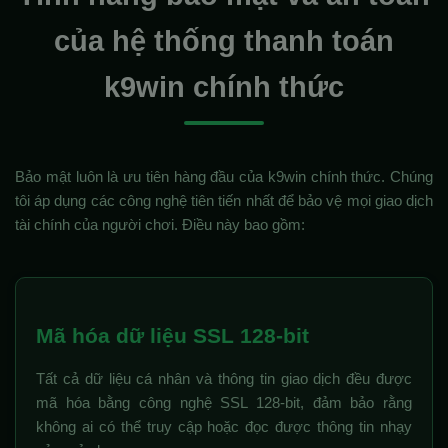
của hệ thống thanh toán
k9win chính thức
Bảo mật luôn là ưu tiên hàng đầu của k9win chính thức. Chúng
tôi áp dụng các công nghệ tiên tiến nhất để bảo vệ mọi giao dịch
tài chính của người chơi. Điều này bao gồm:
Mã hóa dữ liệu SSL 128-bit
Tất cả dữ liệu cá nhân và thông tin giao dịch đều được
mã hóa bằng công nghệ SSL 128-bit, đảm bảo rằng
không ai có thể truy cập hoặc đọc được thông tin nhạy