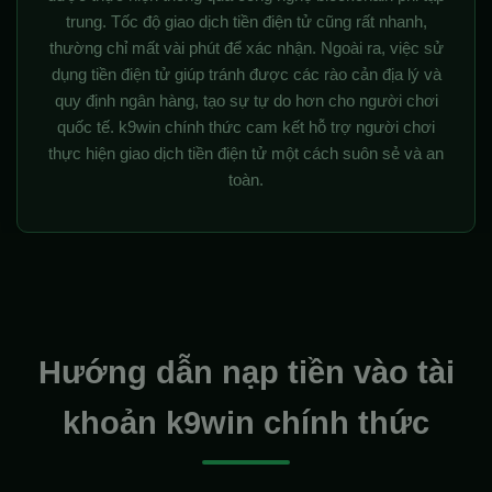
trung. Tốc độ giao dịch tiền điện tử cũng rất nhanh,
thường chỉ mất vài phút để xác nhận. Ngoài ra, việc sử
dụng tiền điện tử giúp tránh được các rào cản địa lý và
quy định ngân hàng, tạo sự tự do hơn cho người chơi
quốc tế. k9win chính thức cam kết hỗ trợ người chơi
thực hiện giao dịch tiền điện tử một cách suôn sẻ và an
toàn.
Hướng dẫn nạp tiền vào tài
khoản k9win chính thức