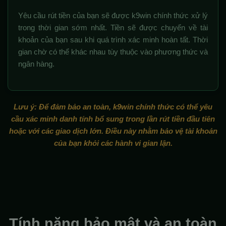
Yêu cầu rút tiền của bạn sẽ được k9win chính thức xử lý
trong thời gian sớm nhất. Tiền sẽ được chuyển về tài
khoản của bạn sau khi quá trình xác minh hoàn tất. Thời
gian chờ có thể khác nhau tùy thuộc vào phương thức và
ngân hàng.
Lưu ý:
Để đảm bảo an toàn, k9win chính thức có thể yêu
cầu xác minh danh tính bổ sung trong lần rút tiền đầu tiên
hoặc với các giao dịch lớn. Điều này nhằm bảo vệ tài khoản
của bạn khỏi các hành vi gian lận.
Tính năng bảo mật và an toàn