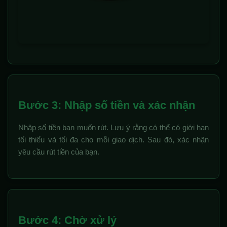
Bước 3: Nhập số tiền và xác nhận
Nhập số tiền bạn muốn rút. Lưu ý rằng có thể có giới hạn
tối thiểu và tối đa cho mỗi giao dịch. Sau đó, xác nhận
yêu cầu rút tiền của bạn.
Bước 4: Chờ xử lý