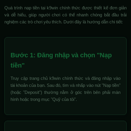
Quá trình nạp tiền tại k9win chính thức được thiết kế đơn giản
và dễ hiểu, giúp người chơi có thể nhanh chóng bắt đầu trải
nghiệm các trò chơi yêu thích. Dưới đây là hướng dẫn chi tiết:
Bước 1: Đăng nhập và chọn "Nạp
tiền"
Truy cập trang chủ k9win chính thức và đăng nhập vào
tài khoản của bạn. Sau đó, tìm và nhấp vào nút "Nạp tiền"
(hoặc "Deposit") thường nằm ở góc trên bên phải màn
hình hoặc trong mục "Quỹ của tôi".