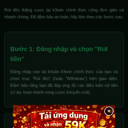
Rút tiền thắng cược tại k9win chính thức cũng đơn giản và
nhanh chóng. Để đảm bảo an toàn, hãy làm theo các bước sau:
Bước 1: Đăng nhập và chọn "Rút
tiền"
Đăng nhập vào tài khoản k9win chính thức của bạn và
chọn mục "Rút tiền" (hoặc "Withdraw") trên giao diện.
Đảm bảo rằng bạn đã đáp ứng đủ các điều kiện rút tiền
(ví dụ: hoàn thành vòng cược khuyến mãi).
×