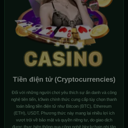
Tiền điện tử (Cryptocurrencies)
Đối với những người chơi yêu thích sự ẩn danh và công
nghệ tiên tiến, k9win chính thức cung cấp tùy chọn thanh
toán bằng tiền điện tử như Bitcoin (BTC), Ethereum
(ETH), USDT. Phương thức này mang lại nhiều lợi ích
vượt trội về bảo mật và quyền riêng tư, do giao dịch
được thực hiện thông qua công nghệ blockchain phi tập