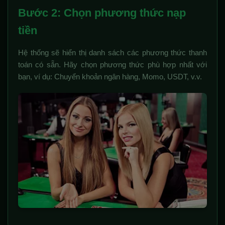
Bước 2: Chọn phương thức nạp
tiền
Hệ thống sẽ hiển thị danh sách các phương thức thanh
toán có sẵn. Hãy chọn phương thức phù hợp nhất với
bạn, ví dụ: Chuyển khoản ngân hàng, Momo, USDT, v.v.