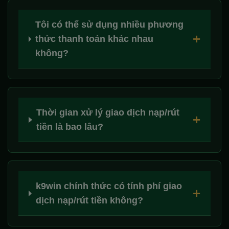
Tôi có thể sử dụng nhiều phương
+
thức thanh toán khác nhau
không?
Thời gian xử lý giao dịch nạp/rút
+
tiền là bao lâu?
k9win chính thức có tính phí giao
+
dịch nạp/rút tiền không?