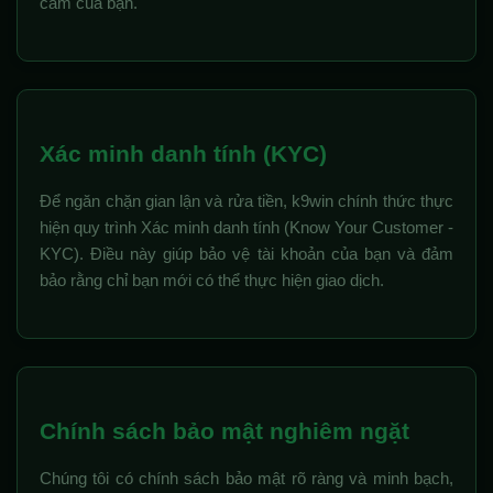
cảm của bạn.
Xác minh danh tính (KYC)
Để ngăn chặn gian lận và rửa tiền, k9win chính thức thực
hiện quy trình Xác minh danh tính (Know Your Customer -
KYC). Điều này giúp bảo vệ tài khoản của bạn và đảm
bảo rằng chỉ bạn mới có thể thực hiện giao dịch.
Chính sách bảo mật nghiêm ngặt
Chúng tôi có chính sách bảo mật rõ ràng và minh bạch,