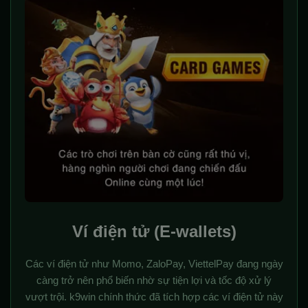
Ví điện tử (E-wallets)
Các ví điện tử như Momo, ZaloPay, ViettelPay đang ngày
càng trở nên phổ biến nhờ sự tiện lợi và tốc độ xử lý
vượt trội. k9win chính thức đã tích hợp các ví điện tử này